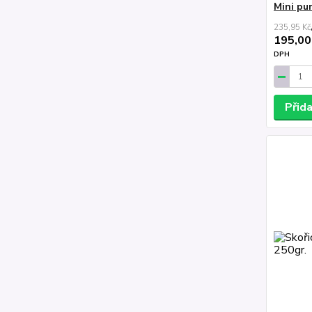
Mini pu
235,95 Kč
195,00
DPH
Přid