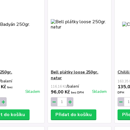
250gr.
Bell plátky loose 250gr.
Chilil
natur
/
balení
163,35 
 Kč
/
balení
135,
116,16 Kč
bez
96,00 Kč
Skladem
Skladem
bez DPH
DPH
at do košíku
Přidat do košíku
Při