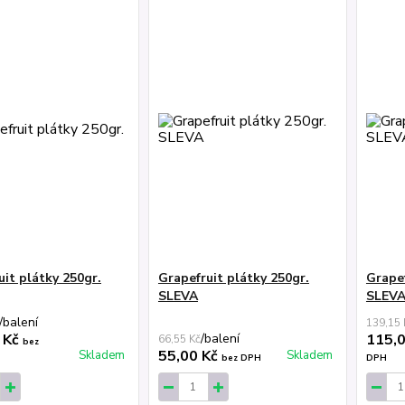
uit plátky 250gr.
Grapefruit plátky 250gr.
Grapef
SLEVA
SLEV
/
balení
139,15 
 Kč
/
balení
115,
66,55 Kč
bez
55,00 Kč
Skladem
Skladem
bez DPH
DPH