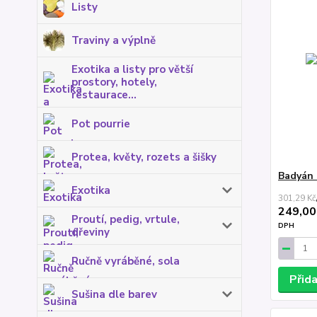
Listy
Traviny a výplně
Exotika a listy pro větší
prostory, hotely,
restaurace...
Pot pourrie
Protea, květy, rozets a šišky
Badyán 
Exotika
301,29 Kč
249,00
Proutí, pedig, vrtule,
DPH
dřeviny
Ručně vyráběné, sola
Přid
Sušina dle barev