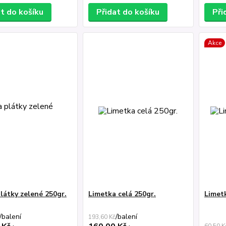
at do košíku
Přidat do košíku
Při
Akce
plátky zelené 250gr.
Limetka celá 250gr.
Limetk
/
balení
/
balení
193,60 Kč