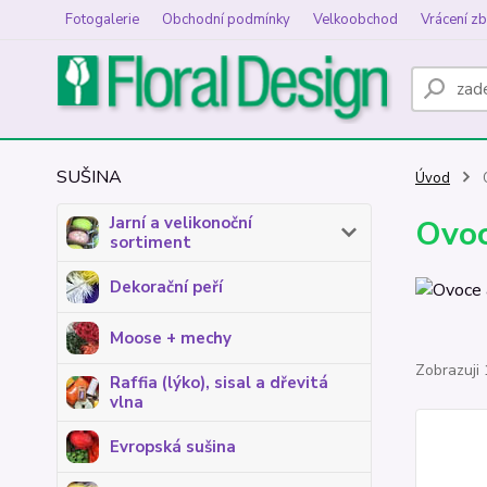
Fotogalerie
Obchodní podmínky
Velkoobchod
Vrácení zb
SUŠINA
Úvod
O
Jarní a velikonoční
Ovoc
sortiment
Dekorační peří
Moose + mechy
Zobrazuji 
Raffia (lýko), sisal a dřevitá
vlna
Evropská sušina