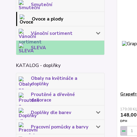
Smuteční
Ovoce a plody
Vánoční sortiment
SLEVA
KATALOG - doplňky
Obaly na květináče a
doplňky
Grapefr
Proutěné a dřevěné
dekorace
179,08 Kč
Doplňky dle barev
148,00
DPH
Pracovní pomůcky a barvy