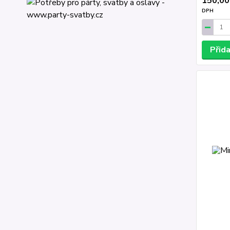
150,00
DPH
Přid