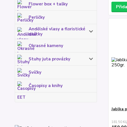
Flower box + tašky
Přid
Perličky
Andělské vlasy a floristické
drátky
Okrasné kameny
Stuhy juta provázky
Svíčky
Časopisy a knihy
EET
Jablka 
181,50 Kč