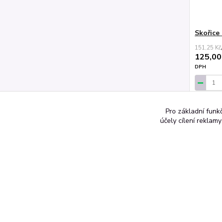
Skořice
151,25 Kč
125,00
DPH
Přid
Pro základní funk
účely cílení reklam