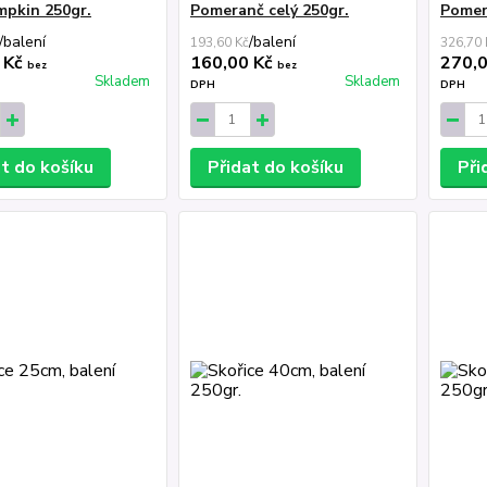
mpkin 250gr.
Pomeranč celý 250gr.
Pomer
/
balení
/
balení
193,60 Kč
326,70 
 Kč
160,00 Kč
270,
bez
bez
Skladem
Skladem
DPH
DPH
at do košíku
Přidat do košíku
Při