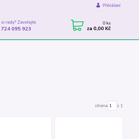
Přihlášení
 si rady? Zavolejte.
0
ks
za
0,00 Kč
 724 095 923
strana
z 1