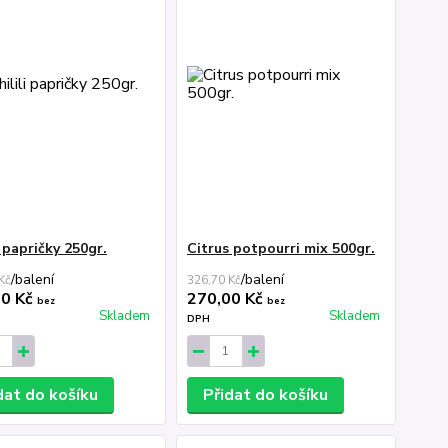
i papričky 250gr.
Citrus potpourri mix 500gr.
/
balení
/
balení
Kč
326,70 Kč
00 Kč
270,00 Kč
bez
bez
Skladem
Skladem
DPH
dat do košíku
Přidat do košíku