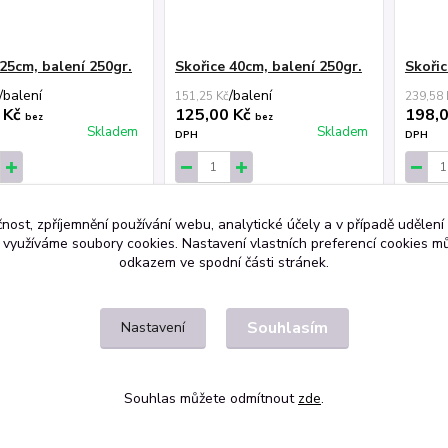
 25cm, balení 250gr.
Skořice 40cm, balení 250gr.
Skořic
/
balení
/
balení
151,25 Kč
239,58 
 Kč
125,00 Kč
198,
bez
bez
Skladem
Skladem
DPH
DPH
at do košíku
Přidat do košíku
Při
čnost, zpříjemnění používání webu, analytické účely a v případě udělení
y využíváme soubory cookies. Nastavení vlastních preferencí cookies mů
odkazem ve spodní části stránek.
Souhlasím
Nastavení
Souhlas můžete odmítnout
zde
.
SEO a administrace
MEDIASYS