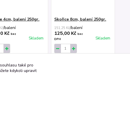
e 4cm, balení 250gr.
Skořice 8cm, balení 250gr.
/
balení
/
balení
Kč
151,25 Kč
00 Kč
125,00 Kč
bez
bez
Skladem
Skladem
DPH
dat do košíku
Přidat do košíku
 souhlasu také pro
žete kdykoli upravit
strana
z 1