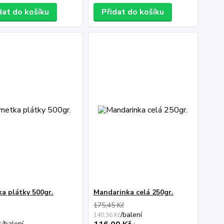
dat do košíku
Přidat do košíku
a plátky 500gr.
Mandarinka celá 250gr.
175,45 Kč
/
balení
140,36 Kč
/
balení