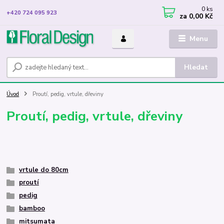
0
ks
+420 724 095 923
za
0,00 Kč
Menu
Hledat
Úvod
Proutí, pedig, vrtule, dřeviny
Proutí, pedig, vrtule, dřeviny
vrtule do 80cm
proutí
pedig
bamboo
mitsumata