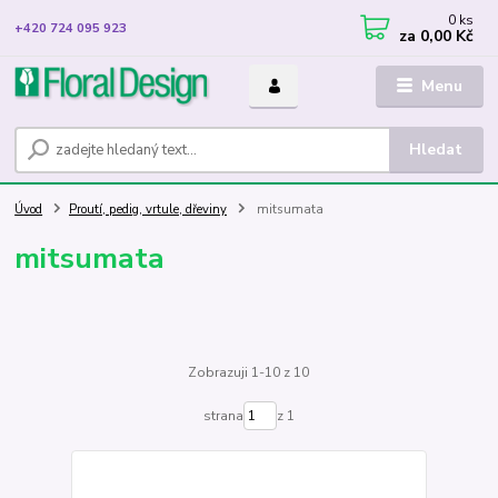
0
ks
+420 724 095 923
za
0,00 Kč
Menu
Hledat
Úvod
Proutí, pedig, vrtule, dřeviny
mitsumata
mitsumata
Zobrazuji 1-10 z 10
strana
z 1