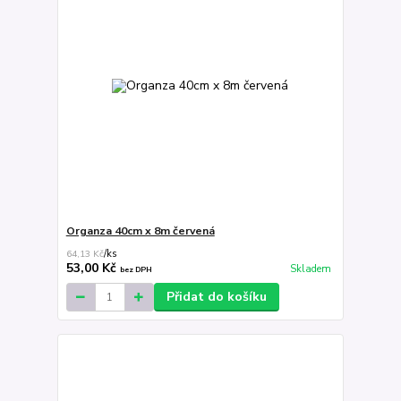
Organza 40cm x 8m červená
64,13 Kč
/
ks
53,00 Kč
Skladem
bez DPH
Přidat do košíku