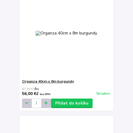
Organza 40cm x 8m burgundy
67,76 Kč
/
ks
56,00 Kč
Skladem
bez DPH
Přidat do košíku