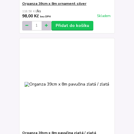
Organza 39cm x 8m ornament silver
118,58 Kč
/
ks
98,00 Kč
Skladem
bez DPH
Přidat do košíku
Organza 39cm x 8m pavučina zlatá / zlatá