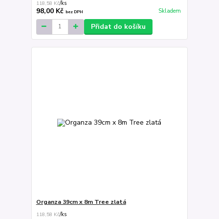
118,58 Kč
/
ks
98,00 Kč
Skladem
bez DPH
Přidat do košíku
Organza 39cm x 8m Tree zlatá
118,58 Kč
/
ks