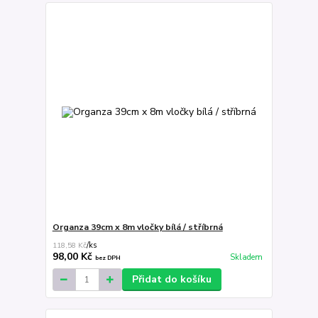
Organza 39cm x 8m vločky bílá / stříbrná
118,58 Kč
/
ks
98,00 Kč
Skladem
bez DPH
Přidat do košíku