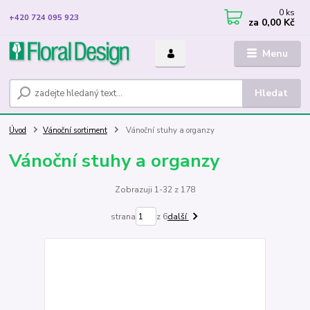
0
ks
+420 724 095 923
za
0,00 Kč
Menu
Hledat
Úvod
Vánoční sortiment
Vánoční stuhy a organzy
Vánoční stuhy a organzy
Zobrazuji 1-32 z 178
strana
z 6
další