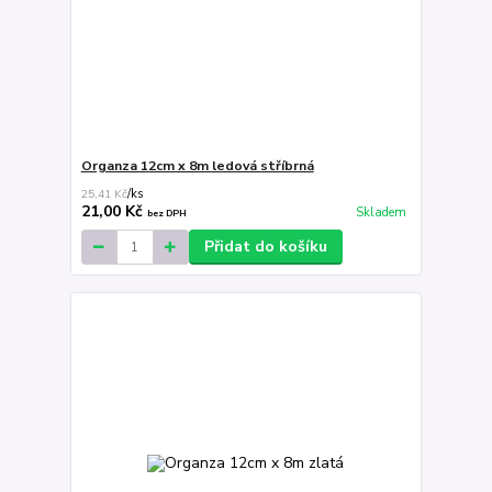
Organza 12cm x 8m ledová stříbrná
25,41 Kč
/
ks
21,00 Kč
Skladem
bez DPH
Přidat do košíku