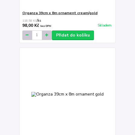
Organza 39cm x 8m ornament cream/gold
118,58 Kč
/
ks
98,00 Kč
Skladem
bez DPH
Přidat do košíku