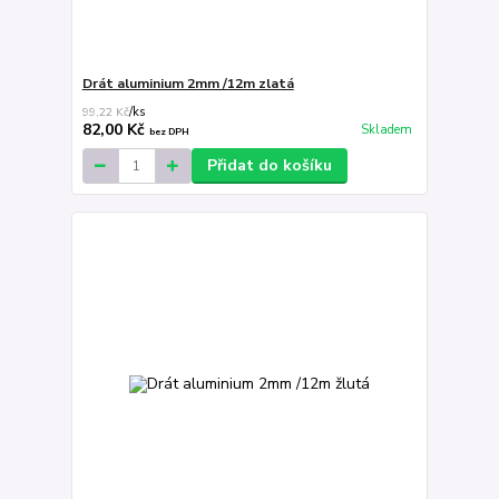
Drát aluminium 2mm /12m zlatá
99,22 Kč
/
ks
82,00 Kč
Skladem
bez DPH
Přidat do košíku