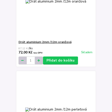
Drát aluminium 2mm /12m oranžová
87,12 Kč
/
ks
72,00 Kč
Skladem
bez DPH
Přidat do košíku