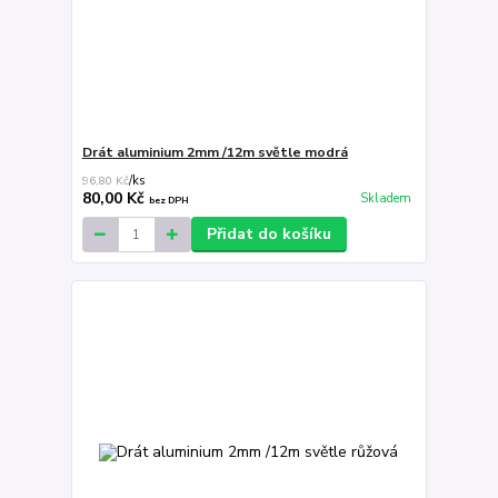
Drát aluminium 2mm /12m světle modrá
96,80 Kč
/
ks
80,00 Kč
Skladem
bez DPH
Přidat do košíku