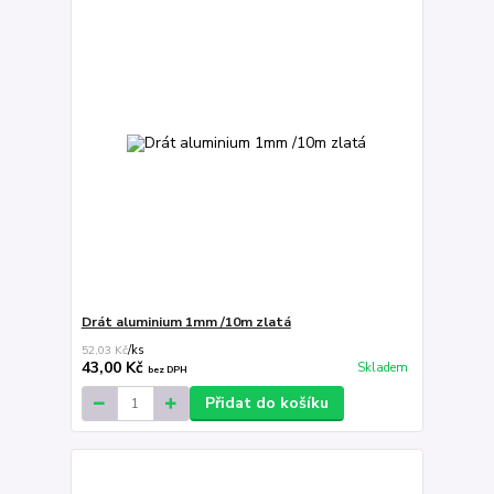
Drát aluminium 1mm /10m zlatá
52,03 Kč
/
ks
43,00 Kč
Skladem
bez DPH
Přidat do košíku