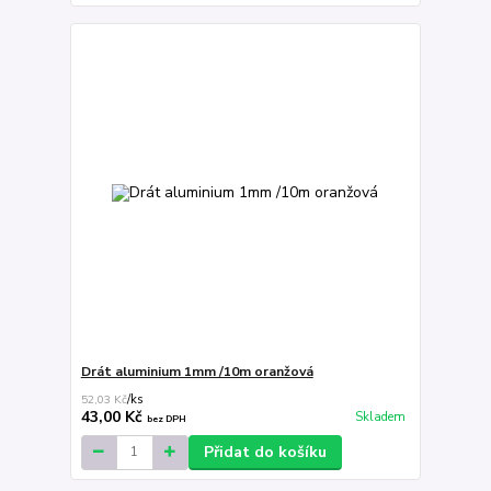
Drát aluminium 1mm /10m oranžová
52,03 Kč
/
ks
43,00 Kč
Skladem
bez DPH
Přidat do košíku