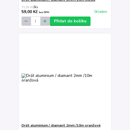
71,39 Kč
/
ks
59,00 Kč
Skladem
bez DPH
Přidat do košíku
Drát aluminium / diamant 2mm /10m oranžová