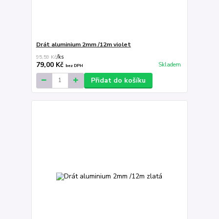
Drát aluminium 2mm /12m violet
95,59 Kč
/
ks
79,00 Kč
Skladem
bez DPH
Přidat do košíku