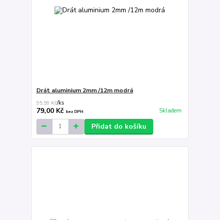
Drát aluminium 2mm /12m modrá
95,59 Kč
/
ks
79,00 Kč
Skladem
bez DPH
Přidat do košíku