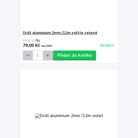
Drát aluminium 2mm /12m světle zelená
95,59 Kč
/
ks
79,00 Kč
Skladem
bez DPH
Přidat do košíku