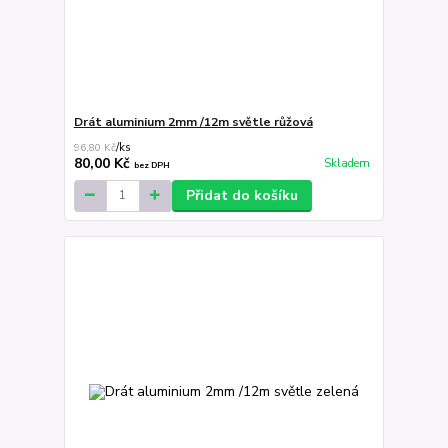
Drát aluminium 2mm /12m světle růžová
96,80 Kč
/
ks
80,00 Kč
Skladem
bez DPH
Přidat do košíku