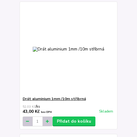
Drát aluminium 1mm /10m stříbrná
52,03 Kč
/
ks
43,00 Kč
Skladem
bez DPH
Přidat do košíku