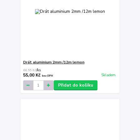
Drát aluminium 2mm /12m lemon
66,55 Kč
/
ks
55,00 Kč
Skladem
bez DPH
Přidat do košíku