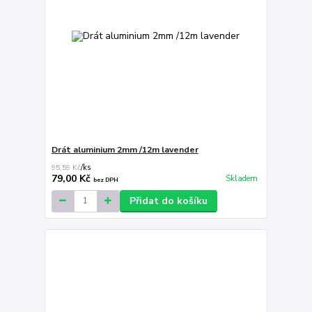
Drát aluminium 2mm /12m lavender
95,59 Kč
/
ks
79,00 Kč
Skladem
bez DPH
Přidat do košíku