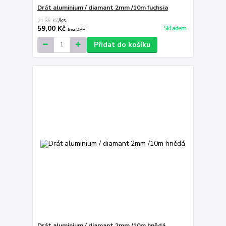
Drát aluminium / diamant 2mm /10m fuchsia
71,39 Kč
/
ks
59,00 Kč
Skladem
bez DPH
Přidat do košíku
Drát aluminium / diamant 2mm /10m hnědá