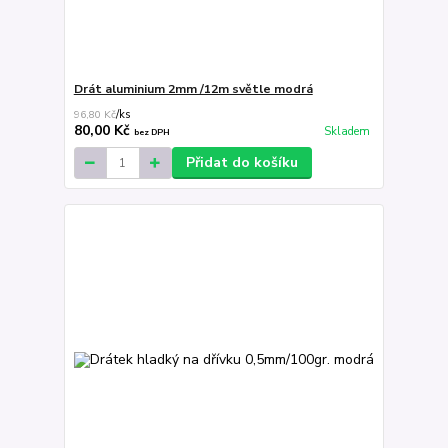
Drát aluminium 2mm /12m světle modrá
96,80 Kč
/
ks
80,00 Kč
Skladem
bez DPH
Přidat do košíku