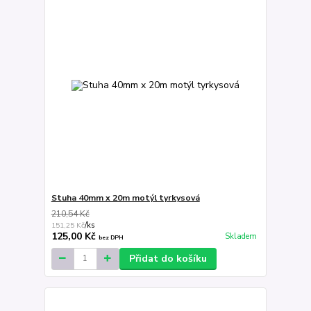
Stuha 40mm x 20m motýl tyrkysová
210,54 Kč
151,25 Kč
/
ks
125,00 Kč
Skladem
bez DPH
Přidat do košíku