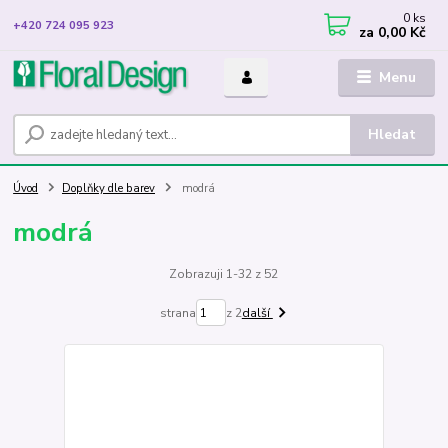
0
ks
+420 724 095 923
za
0,00 Kč
Menu
Hledat
Úvod
Doplňky dle barev
modrá
modrá
Zobrazuji 1-32 z 52
strana
z 2
další