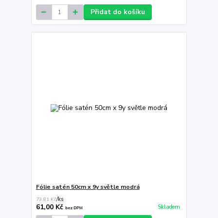
Přidat do košíku
Fólie satén 50cm x 9y světle modrá
73,81 Kč
/
ks
61,00 Kč
Skladem
bez DPH