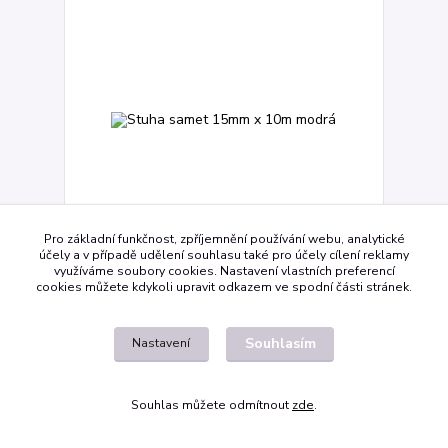
Pro základní funkčnost, zpříjemnění používání webu, analytické
účely a v případě udělení souhlasu také pro účely cílení reklamy
využíváme soubory cookies. Nastavení vlastních preferencí
Stuha samet 15mm x 10m modrá
cookies můžete kdykoli upravit odkazem ve spodní části stránek.
73,81 Kč
/
ks
61,00 Kč
Skladem
bez DPH
Souhlasím
Nastavení
Přidat do košíku
Souhlas můžete odmítnout
zde
.
Načíst další produkty (20)