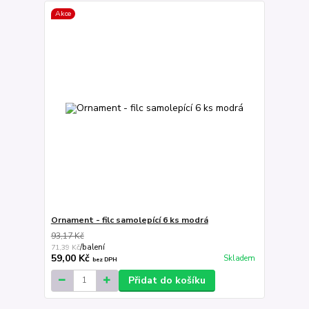
Akce
Ornament - filc samolepící 6 ks modrá
93,17 Kč
71,39 Kč
/
balení
59,00 Kč
Skladem
bez DPH
Přidat do košíku