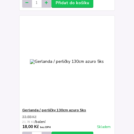
Přidat do košíku
Gerlanda / perličky 130cm azuro 5ks
33,88 Kč
21,78 Kč
/
balení
18,00 Kč
Skladem
bez DPH