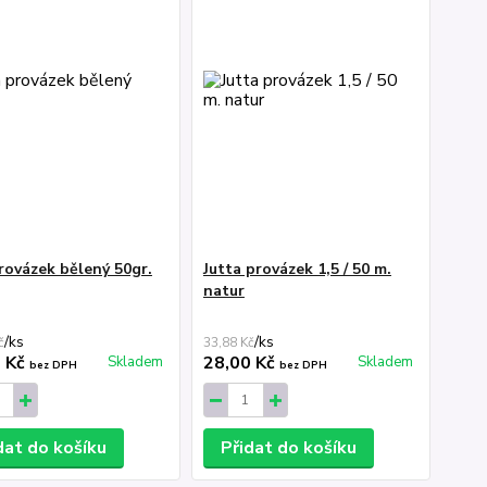
rovázek bělený 50gr.
Jutta provázek 1,5 / 50 m.
natur
/
ks
/
ks
č
33,88 Kč
0 Kč
28,00 Kč
Skladem
Skladem
bez DPH
bez DPH
dat do košíku
Přidat do košíku