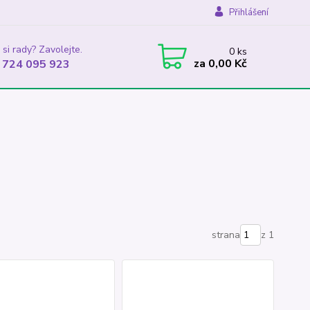
Přihlášení
 si rady? Zavolejte.
0
ks
za
0,00 Kč
 724 095 923
strana
z 1