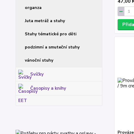
47,00 
organza
Juta metráž a stuhy
Přid
Stuhy tématické pro děti
podzimní a smuteční stuhy
vánoční stuhy
Svíčky
Časopisy a knihy
EET
Prováze