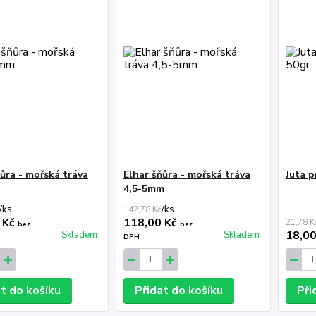
ňůra - mořská tráva
Elhar šňůra - mořská tráva
Juta p
4,5-5mm
/
ks
/
ks
142,78 Kč
 Kč
118,00 Kč
21,78 K
bez
bez
18,0
Skladem
Skladem
DPH
at do košíku
Přidat do košíku
Při