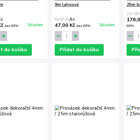
am
9m lahvová
25m b
212,96 
ks
/
ks
176,
56,87 Kč
Kč
47,00 Kč
Skladem
Skladem
bez DPH
bez DPH
DPH
at do košíku
Přidat do košíku
Při