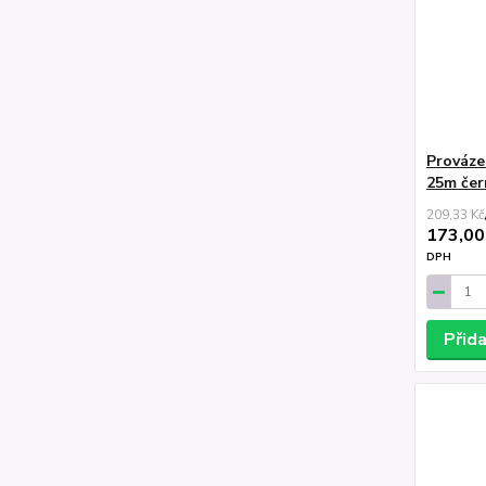
Prováze
25m čer
209,33 Kč
173,00
DPH
Přid