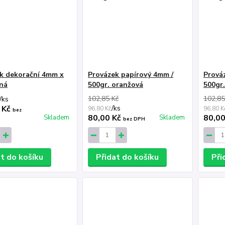
k dekorační 4mm x
Provázek papírový 4mm /
Prová
ná
500gr. oranžová
500gr.
102,85 Kč
102,85
/
ks
 Kč
/
ks
96,80 Kč
96,80 K
bez
80,00 Kč
80,0
Skladem
Skladem
bez DPH
at do košíku
Přidat do košíku
Při