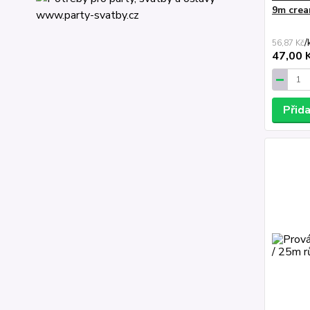
9m cre
/
56,87 Kč
47,00 
Přid