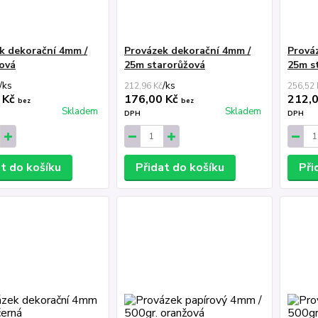
k dekorační 4mm /
Provázek dekorační 4mm /
Prová
ová
25m starorůžová
25m s
/
ks
/
ks
212,96 Kč
256,52 
 Kč
176,00 Kč
212,
bez
bez
Skladem
Skladem
DPH
DPH
at do košíku
Přidat do košíku
Při