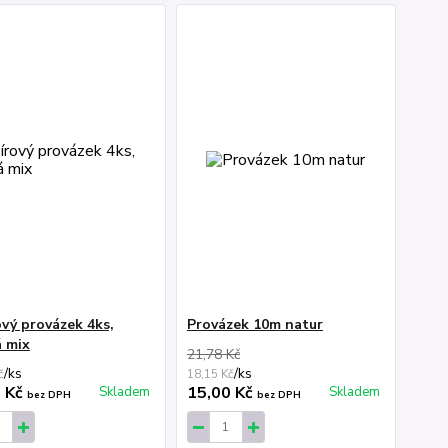
vý provázek 4ks,
Provázek 10m natur
á mix
21,78 Kč
/
ks
/
ks
č
18,15 Kč
0 Kč
15,00 Kč
Skladem
Skladem
bez DPH
bez DPH