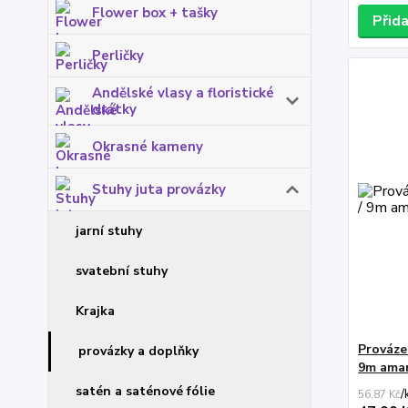
Flower box + tašky
Přid
Perličky
Andělské vlasy a floristické
drátky
Okrasné kameny
Stuhy juta provázky
jarní stuhy
svatební stuhy
Krajka
Prováze
provázky a doplňky
9m ama
satén a saténové fólie
/
56,87 Kč