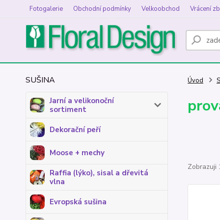
Fotogalerie
Obchodní podmínky
Velkoobchod
Vrácení zb
SUŠINA
Úvod
S
Jarní a velikonoční
prov
sortiment
Dekorační peří
Moose + mechy
Zobrazuji 
Raffia (lýko), sisal a dřevitá
vlna
Evropská sušina