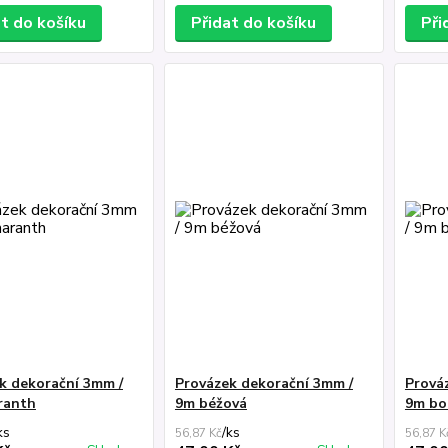
at do košíku
Přidat do košíku
Při
k dekorační 3mm /
Provázek dekorační 3mm /
Prová
ranth
9m béžová
9m bo
ks
/
ks
56,87 Kč
56,87 K