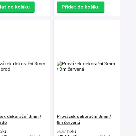
dat do košíku
Přidat do košíku
zek dekorační 3mm /
Provázek dekorační 3mm /
rdó
9m červená
/
ks
/
ks
č
56,87 Kč