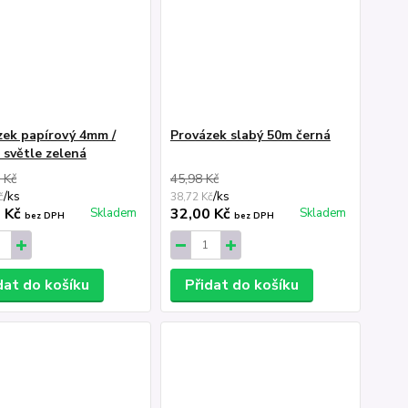
zek papírový 4mm /
Provázek slabý 50m černá
 světle zelená
 Kč
45,98 Kč
/
ks
/
ks
č
38,72 Kč
0 Kč
32,00 Kč
Skladem
Skladem
bez DPH
bez DPH
dat do košíku
Přidat do košíku