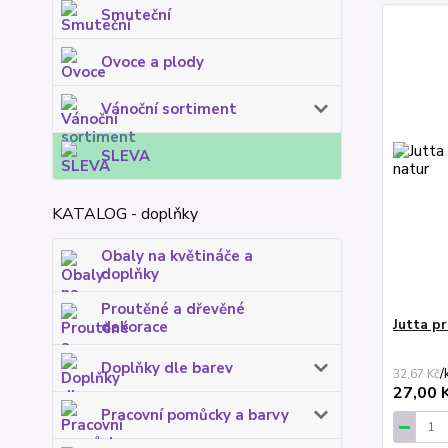
Smuteční
Ovoce a plody
Vánoční sortiment
SLEVA
KATALOG - doplňky
Obaly na květináče a
doplňky
Proutěné a dřevěné
Jutta p
dekorace
Doplňky dle barev
/
32,67 Kč
27,00 
Pracovní pomůcky a barvy