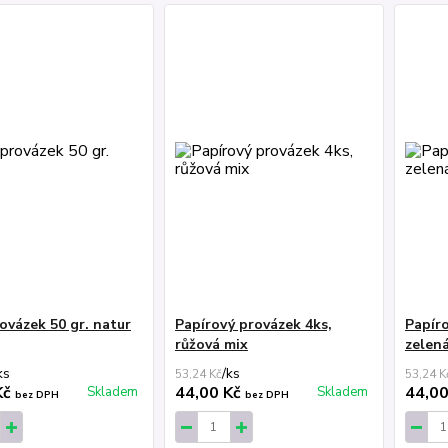
rovázek 50 gr. natur
Papírový provázek 4ks,
Papíro
růžová mix
zelen
ks
/
ks
53,24 Kč
53,24 K
Kč
44,00 Kč
44,0
Skladem
Skladem
bez DPH
bez DPH