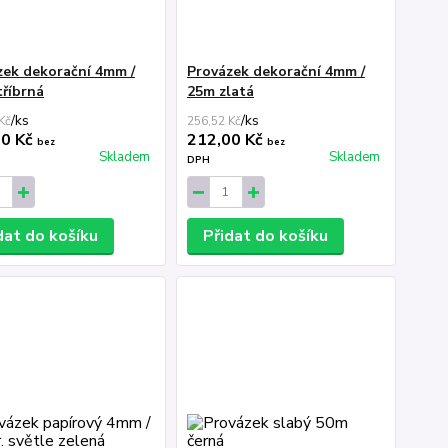
zek dekorační 4mm /
Provázek dekorační 4mm /
tříbrná
25m zlatá
/
ks
/
ks
Kč
256,52 Kč
00 Kč
212,00 Kč
bez
bez
Skladem
Skladem
DPH
dat do košíku
Přidat do košíku