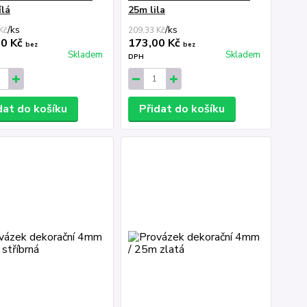
ílá
25m lila
/
ks
/
ks
Kč
209,33 Kč
00 Kč
173,00 Kč
bez
bez
Skladem
Skladem
DPH
dat do košíku
Přidat do košíku