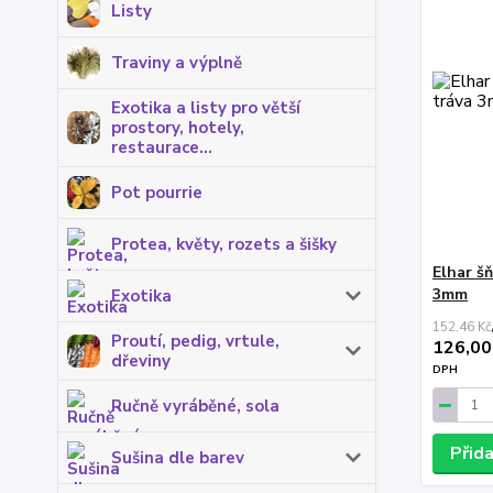
Listy
Traviny a výplně
Exotika a listy pro větší
prostory, hotely,
restaurace...
Pot pourrie
Protea, květy, rozets a šišky
Elhar š
3mm
Exotika
152,46 Kč
Proutí, pedig, vrtule,
126,00
dřeviny
DPH
Ručně vyráběné, sola
Přid
Sušina dle barev