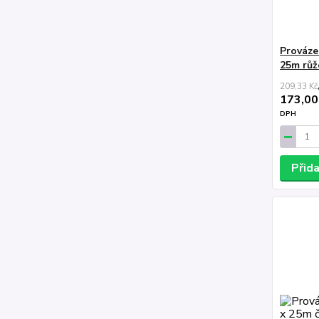
Prováze
25m růž
209,33 Kč
173,00
DPH
Přid