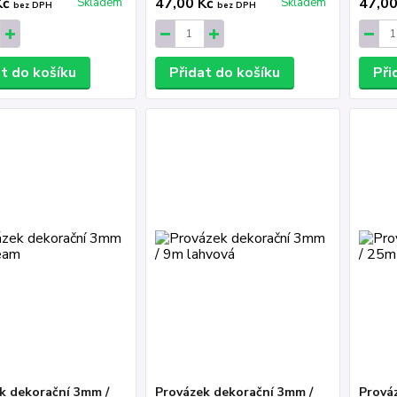
Kč
47,00 Kč
47,0
Skladem
Skladem
bez DPH
bez DPH
at do košíku
Přidat do košíku
Při
k dekorační 3mm /
Provázek dekorační 3mm /
Prová