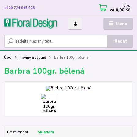
0
ks
+420 724 095 923
za
0,00 Kč
Menu
Hledat
Úvod
Traviny a výplně
Barbra 100gr. bělená
Barbra 100gr. bělená
Dostupnost
Skladem