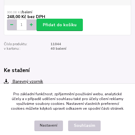
300,08 Kč
/
balení
248,00 Kč
bez DPH
Přidat do košíku
Číslo produktu:
11044
v kartonu::
40 balení
Ke stažení
Barevný vzorník
Pro základní funkčnost, zpříjemnění používání webu, analytické
účely a v případě udělení souhlasu také pro účely cílení reklamy
Zboží zařazeno v kategoriích
využíváme soubory cookies. Nastavení vlastních preferencí
cookies můžete kdykoli upravit odkazem ve spodní části stránek.
Traviny a výplně
bělené
Souhlasím
Nastavení