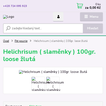
0
ks
+420 724 095 923
za
0,00 Kč
Menu
Hledat
Úvod
Pot pourrie
Helichrisum ( slaměnky ) 100gr. loose žlutá
Helichrisum ( slaměnky ) 100gr.
loose žlutá