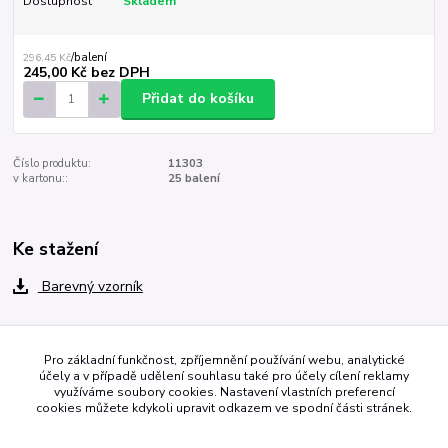
Dostupnost
Skladem
296,45 Kč
/
balení
245,00 Kč
bez DPH
Přidat do košíku
Číslo produktu:
11303
v kartonu::
25 balení
Ke stažení
Barevný vzorník
Zboží zařazeno v kategoriích
Pro základní funkčnost, zpříjemnění používání webu, analytické
účely a v případě udělení souhlasu také pro účely cílení reklamy
využíváme soubory cookies. Nastavení vlastních preferencí
Pot pourrie
cookies můžete kdykoli upravit odkazem ve spodní části stránek.
Protea, květy, rozets a šišky