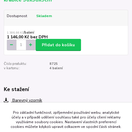
Dostupnost
Skladem
1 386,66 Kč
/
balení
1 146,00 Kč
bez DPH
Přidat do košíku
Číslo produktu:
8725
v kartonu::
4 balení
Ke stažení
Barevný vzorník
Pro základní funkčnost, zpříjemnění používání webu, analytické
účely a v případě udělení souhlasu také pro účely cílení reklamy
Zboží zařazeno v kategoriích
využíváme soubory cookies. Nastavení vlastních preferencí
cookies můžete kdykoli upravit odkazem ve spodní části stránek.