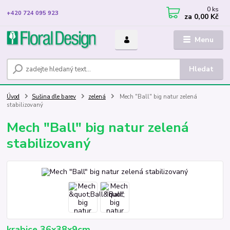
0
ks
+420 724 095 923
za
0,00 Kč
Menu
Hledat
Úvod
Sušina dle barev
zelená
Mech "Ball" big natur zelená
stabilizovaný
Mech "Ball" big natur zelená
stabilizovaný
krabice 36x38x9cm