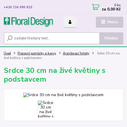
0
ks
+420 724 095 923
za
0,00 Kč
Menu
Hledat
Úvod
Pracovní pomůcky a barvy
Aranžovací hmoty
Srdce 30 cm na
živé květiny s podstavcem
Srdce 30 cm na živé květiny s
podstavcem