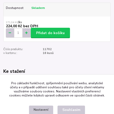
Dostupnost
Skladem
271,04 Kč
/
ks
224,00 Kč
bez DPH
Přidat do košíku
Číslo produktu:
11702
v kartonu::
16 kusů
Ke stažení
Barevný vzorník
Pro základní funkčnost, zpříjemnění používání webu, analytické
účely a v případě udělení souhlasu také pro účely cílení reklamy
využíváme soubory cookies. Nastavení vlastních preferencí
cookies můžete kdykoli upravit odkazem ve spodní části stránek.
Zboží zařazeno v kategoriích
Aranžovací hmoty
Souhlasím
Nastavení